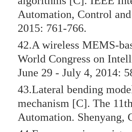
algorithms [C]. IEEE In
Automation, Control and 
2015: 761-766.
42.A wireless MEMS-bas
World Congress on Intel
June 29 - July 4, 2014: 
43.Lateral bending models
mechanism [C]. The 11th
Automation. Shenyang, C