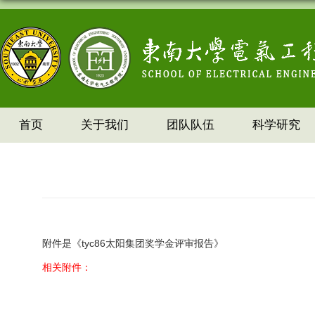
首页
关于我们
团队队伍
科学研究
附件是《tyc86太阳集团奖学金评审报告》
相关附件：